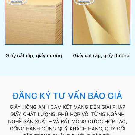
Giấy cắt rập, giấy dưỡng
Giấy cắt rập, giấy dưỡng
ĐĂNG KÝ TƯ VẤN BÁO GIÁ
GIẤY HỒNG ANH CAM KẾT MANG ĐẾN GIẢI PHÁP
GIẤY CHẤT LƯỢNG, PHÙ HỢP VỚI TỪNG NGÀNH
NGHỀ SẢN XUẤT – VÀ RẤT MONG ĐƯỢC HỢP TÁC,
ĐỒNG HÀNH CÙNG QUÝ KHÁCH HÀNG, QUÝ ĐỐI