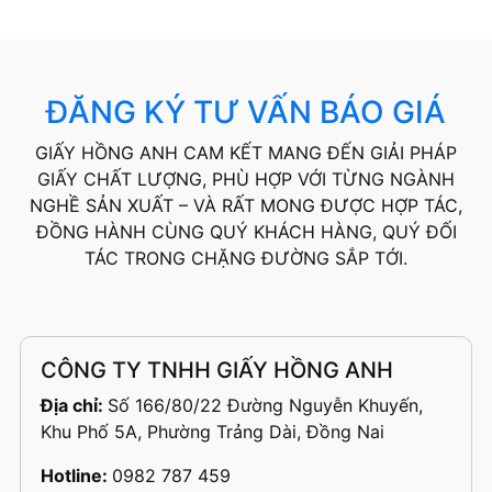
ĐĂNG KÝ TƯ VẤN BÁO GIÁ
GIẤY HỒNG ANH CAM KẾT MANG ĐẾN GIẢI PHÁP
GIẤY CHẤT LƯỢNG, PHÙ HỢP VỚI TỪNG NGÀNH
NGHỀ SẢN XUẤT – VÀ RẤT MONG ĐƯỢC HỢP TÁC,
ĐỒNG HÀNH CÙNG QUÝ KHÁCH HÀNG, QUÝ ĐỐI
TÁC TRONG CHẶNG ĐƯỜNG SẮP TỚI.
CÔNG TY TNHH GIẤY HỒNG ANH
Địa chỉ:
Số 166/80/22 Đường Nguyễn Khuyến,
Khu Phố 5A, Phường Trảng Dài, Đồng Nai
Hotline:
0982 787 459