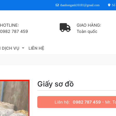
thanhonganh16181@gmail.com
Số
HOTLINE:
GIAO HÀNG:
0982 787 459
Toàn quốc
 DỊCH VỤ
LIÊN HỆ
Giấy sơ đồ
Liên hệ:
0982 787 459
- Mr. T