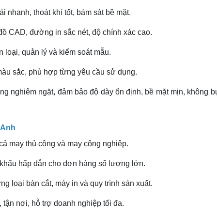
 vải nhanh, thoát khí tốt, bám sát bề mặt.
đồ CAD, đường in sắc nét, độ chính xác cao.
n loại, quản lý và kiểm soát mẫu.
màu sắc, phù hợp từng yêu cầu sử dụng.
g nghiêm ngặt, đảm bảo độ dày ổn định, bề mặt mịn, không bụ
 Anh
cả may thủ công và may công nghiệp.
t khấu hấp dẫn cho đơn hàng số lượng lớn.
ng loại bàn cắt, máy in và quy trình sản xuất.
 tận nơi, hỗ trợ doanh nghiệp tối đa.