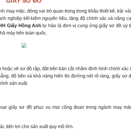
GIẤY SƠ ĐỒ
nh may mặc, đóng vai trò quan trọng trong khâu thiết kế, trải vải
nh nghiệp tiết kiệm nguyên liệu, tăng độ chính xác và nâng c
NHH Giấy Hồng Anh
tự hào là đơn vị cung ứng giấy sơ đồ uy t
à máy trên toàn quốc.
 hoặc vẽ sơ đồ rập, đặt trên bàn cắt nhằm định hình chính xác 
hẳng, độ bền và khả năng hiển thị đường nét rõ ràng, giấy sơ 
rình sản xuất.
loại giấy sơ đồ phục vụ mọi công đoạn trong ngành may mặ
ài, tiện lợi cho sản xuất quy mô lớn.