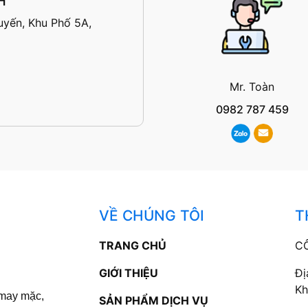
H
yến, Khu Phố 5A,
Mr. Toàn
0982 787 459
VỀ CHÚNG TÔI
T
TRANG CHỦ
C
GIỚI THIỆU
Đị
Kh
may mặc,
SẢN PHẨM DỊCH VỤ