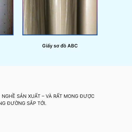
Giấy sơ đồ ABC
H NGHỀ SẢN XUẤT – VÀ RẤT MONG ĐƯỢC
NG ĐƯỜNG SẮP TỚI.