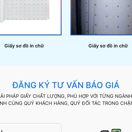
Giấy sơ đồ in chữ
Giấy sơ đồ in chữ
ĐĂNG KÝ TƯ VẤN BÁO GIÁ
ẢI PHÁP GIẤY CHẤT LƯỢNG, PHÙ HỢP VỚI TỪNG NGÀN
NH CÙNG QUÝ KHÁCH HÀNG, QUÝ ĐỐI TÁC TRONG CHẶ