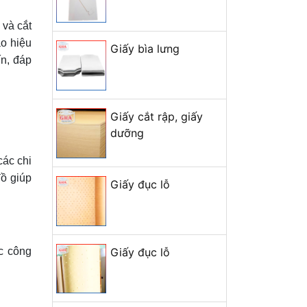
 và cắt
ao hiệu
Giấy bìa lưng
ín, đáp
Giấy cắt rập, giấy
dưỡng
các chi
đồ giúp
Giấy đục lỗ
Giấy đục lỗ
c công