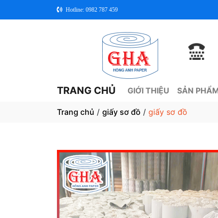
Hotline: 0982 787 459
TRANG CHỦ
GIỚI THIỆU
SẢN PHẨM
Trang chủ
/
giấy sơ đồ
/
giấy sơ đồ