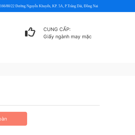
 166/80/22 Đường Nguyễn Khuyến, KP. 5A, P.Trảng Dài, Đồng Nai
CUNG CẤP:
Giấy ngành may mặc
oàn